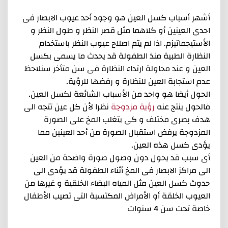
أشهر أسباب كسل العين هو وجود أحد عيوب الابصار فى
احدى العينين أو كلاهما مثل قصر النظر و طول النظر و
الأستيجماتيزم. اذا لم يتم اصلاح عيوب النظر باستخدام
النظارة الطبية منذ الطفولة قد يحدث ما يسمى بكسل
العين و عند محاولة ارتداء النظارة فى سن متأخر سنلاحظ
عدم استجابة العين للنظارة و رفضها للرؤية.
الحول أيضا هو واحد من الأسباب الشائعة لكسل العين.
فالحول ينتج عنه
رؤية
مزدوجة
نظرا لأن كل عين تتجه الى
هدف بصرى مختلف و كى يتغلب المخ على الصورة
المزدوجة يرفض استقبال الصورة من أحد العينين مما
يؤدى كسل هذه العين.
أى سبب قد يحول دون وصول صورة واضحة من العين
الى مراكز الابصار فى المخ أثناء الطفولة قد يؤدى الى
حدوث كسل العين مثل المياه البضاء الخلقية و غيرها من
العيوب الخلقة أو الأمراض المكتسبة التى تصيب الأطفال
خاصة تحت سن 4 سنوات