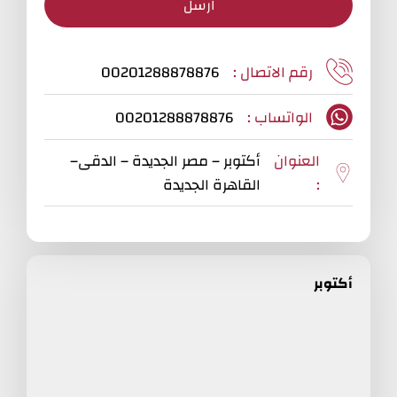
ارسل
رقم الاتصال :
00201288878876
الواتساب :
00201288878876
العنوان
أكتوبر – مصر الجديدة – الدقى–
:
القاهرة الجديدة
أكتوبر