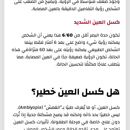
وجود ضعف متوسط في الرؤية، ويصبح من الصعب على
الشخص رؤية التفاصيل الدقيقة بالعين المصابة.
كسل العين الشديد
تكون حدة البصر أقل من
6/60
هذا يعني أن الشخص
يمكنه رؤية شيء واضح على بعد 6 أمتار فقط بينما
الشخص الطبيعي يمكنه رؤيته على بعد 60 مترًاةفي هذه
الحالة، تكون الرؤية ضعيفة جدًا في العين المصابة، مما
يتطلب علاجًا مكثفًا لتحسين الحالة.
هل كسل العين خطير؟
كسل العين، أو ما يُعرف طبيًا بـ”الغمش” (Amblyopia)،
ليس خطيرًا بحد ذاته ولكنه قد يصبح مشكلة جدية إذا تُرك
دون علاج، خاصة في مرحلة الطفولة. تأثيرات كسل العين
تعتمد على مدى تقدم الحالة وعمر الشخص المصاب.